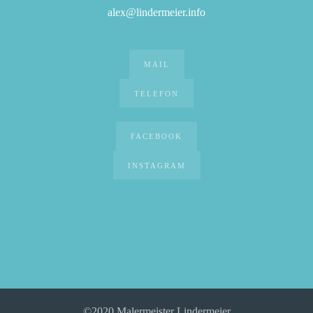
alex@lindermeier.info
MAIL
TELEFON
FACEBOOK
INSTAGRAM
©2020 Malermeister Lindermeier